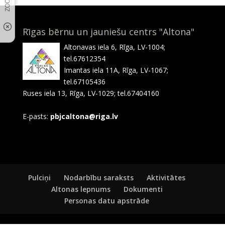
Rīgas bērnu un jauniešu centrs "Altona"
Altonavas iela 6, Rīga, LV-1004;
tel.67612354
Imantas iela 11A, Rīga, LV-1067;
tel.67105436
Ruses iela 13, Rīga, LV-1029; tel.67404160
E-pasts:
pbjcaltona@riga.lv
Pulciņi
Nodarbību saraksts
Aktivitātes
Altonas lepnums
Dokumenti
Personas datu apstrāde