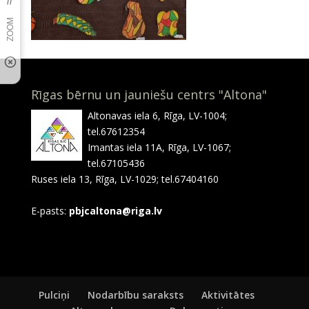
Rīgas bērnu un jauniešu centrs "Altona"
Altonavas iela 6, Rīga, LV-1004;
tel.67612354
Imantas iela 11A, Rīga, LV-1067;
tel.67105436
Ruses iela 13, Rīga, LV-1029; tel.67404160
E-pasts:
pbjcaltona@riga.lv
Pulciņi
Nodarbību saraksts
Aktivitātes