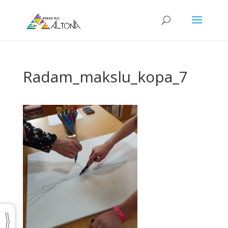
Radam_makslu_kopa_7