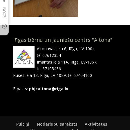
Rīgas bērnu un jauniešu centrs "Altona"
Altonavas iela 6, Rīga, LV-1004;
tel.67612354
Imantas iela 11A, Rīga, LV-1067;
tel.67105436
Ruses iela 13, Rīga, LV-1029; tel.67404160
E-pasts:
pbjcaltona@riga.lv
Pulciņi
Nodarbību saraksts
Aktivitātes