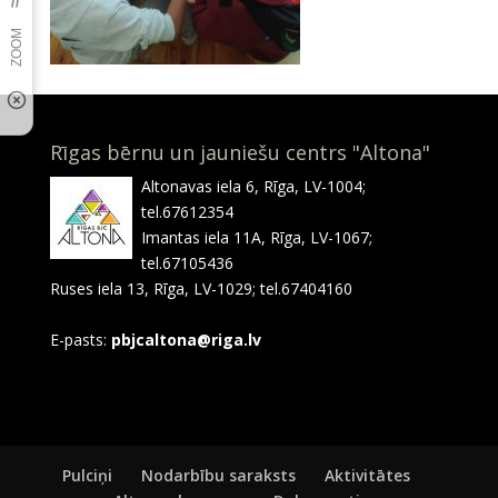
Rīgas bērnu un jauniešu centrs "Altona"
Altonavas iela 6, Rīga, LV-1004;
tel.67612354
Imantas iela 11A, Rīga, LV-1067;
tel.67105436
Ruses iela 13, Rīga, LV-1029; tel.67404160
E-pasts:
pbjcaltona@riga.lv
Pulciņi
Nodarbību saraksts
Aktivitātes