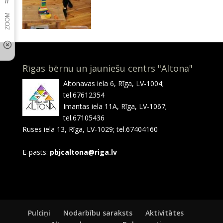
Rīgas bērnu un jauniešu centrs "Altona"
Altonavas iela 6, Rīga, LV-1004;
tel.67612354
Imantas iela 11A, Rīga, LV-1067;
tel.67105436
Ruses iela 13, Rīga, LV-1029; tel.67404160
E-pasts:
pbjcaltona@riga.lv
Pulciņi
Nodarbību saraksts
Aktivitātes