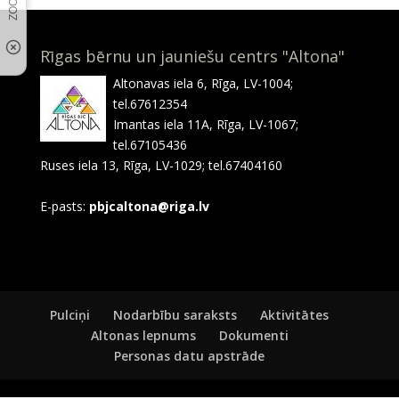
Rīgas bērnu un jauniešu centrs "Altona"
Altonavas iela 6, Rīga, LV-1004;
tel.67612354
Imantas iela 11A, Rīga, LV-1067;
tel.67105436
Ruses iela 13, Rīga, LV-1029; tel.67404160
E-pasts:
pbjcaltona@riga.lv
Pulciņi
Nodarbību saraksts
Aktivitātes
Altonas lepnums
Dokumenti
Personas datu apstrāde