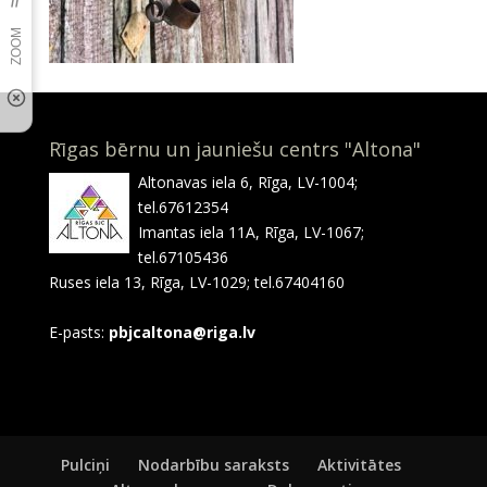
Rīgas bērnu un jauniešu centrs "Altona"
Altonavas iela 6, Rīga, LV-1004;
tel.67612354
Imantas iela 11A, Rīga, LV-1067;
tel.67105436
Ruses iela 13, Rīga, LV-1029; tel.67404160
E-pasts:
pbjcaltona@riga.lv
Pulciņi
Nodarbību saraksts
Aktivitātes