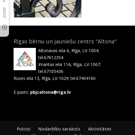
Rīgas bērnu un jauniešu centrs "Altona"
Altonavas iela 6, Rīga, LV-1004;
tel.67612354
Imantas iela 11A, Rīga, LV-1067;
tel.67105436
Ruses iela 13, Rīga, LV-1029; tel.67404160
E-pasts:
pbjcaltona@riga.lv
Pulciņi
Nodarbību saraksts
Aktivitātes