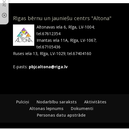
Rīgas bērnu un jauniešu centrs "Altona"
Altonavas iela 6, Rīga, LV-1004;
tel.67612354
Imantas iela 11A, Rīga, LV-1067;
tel.67105436
Ruses iela 13, Rīga, LV-1029; tel.67404160
E-pasts:
pbjcaltona@riga.lv
Pulciņi
Nodarbību saraksts
Aktivitātes
Altonas lepnums
Dokumenti
Personas datu apstrāde