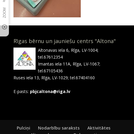
Rīgas bērnu un jauniešu centrs "Altona"
Altonavas iela 6, Rīga, LV-1004;
tel.67612354
Imantas iela 11A, Rīga, LV-1067;
tel.67105436
Ruses iela 13, Rīga, LV-1029; tel.67404160
E-pasts:
pbjcaltona@riga.lv
Pulciņi
Nodarbību saraksts
Aktivitātes