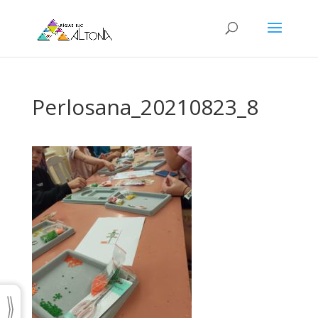
Perlosana_20210823_8