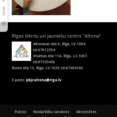
Rīgas bērnu un jauniešu centrs "Altona"
Altonavas iela 6, Rīga, LV-1004;
tel.67612354
Imantas iela 11A, Rīga, LV-1067;
tel.67105436
Ruses iela 13, Rīga, LV-1029; tel.67404160
E-pasts:
pbjcaltona@riga.lv
Pulciņi
Nodarbību saraksts
Aktivitātes