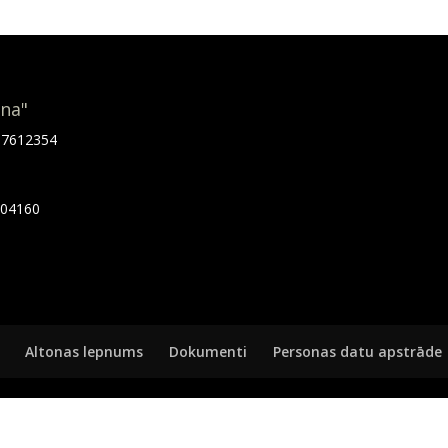
ona"
.67612354
7404160
Altonas lepnums
Dokumenti
Personas datu apstrāde