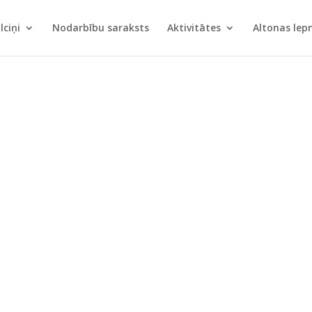
lciņi
Nodarbību saraksts
Aktivitātes
Altonas le