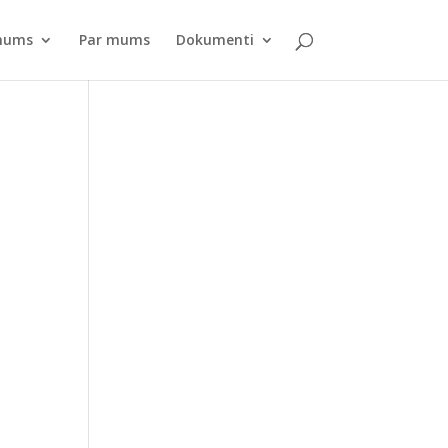
pnums
Par mums
Dokumenti