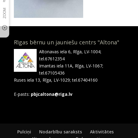
Rīgas bērnu un jauniešu centrs "Altona"
Altonavas iela 6, Rīga, LV-1004;
tel.67612354
Imantas iela 11A, Rīga, LV-1067;
tel.67105436
Ruses iela 13, Rīga, LV-1029; tel.67404160
E-pasts:
pbjcaltona@riga.lv
Pulciņi
Nodarbību saraksts
Aktivitātes