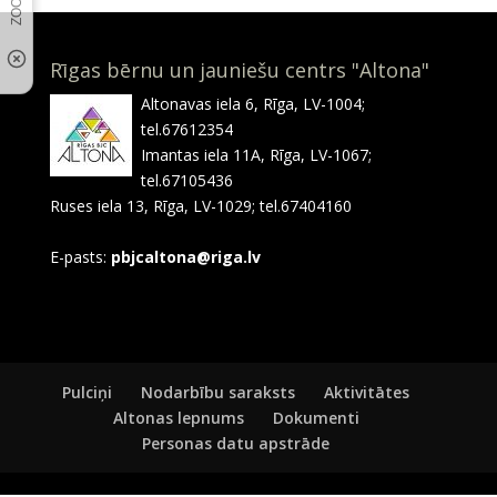
Rīgas bērnu un jauniešu centrs "Altona"
Altonavas iela 6, Rīga, LV-1004;
tel.67612354
Imantas iela 11A, Rīga, LV-1067;
tel.67105436
Ruses iela 13, Rīga, LV-1029; tel.67404160
E-pasts:
pbjcaltona@riga.lv
Pulciņi
Nodarbību saraksts
Aktivitātes
Altonas lepnums
Dokumenti
Personas datu apstrāde