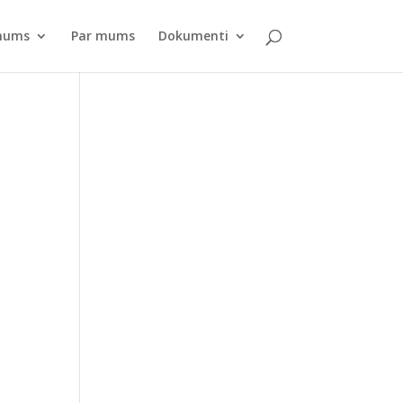
pnums
Par mums
Dokumenti