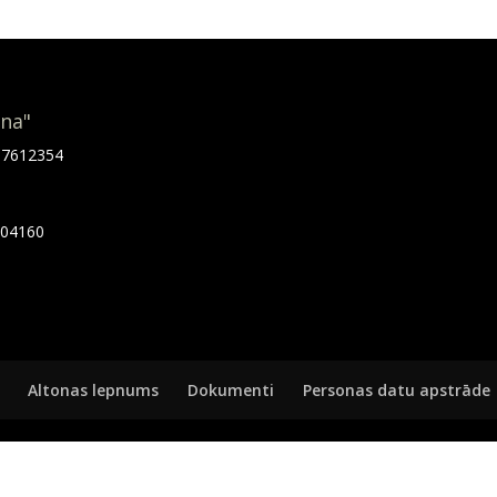
ona"
.67612354
7404160
Altonas lepnums
Dokumenti
Personas datu apstrāde