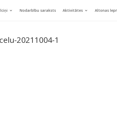
lciņi
Nodarbību saraksts
Aktivitātes
Altonas le
_celu-20211004-1