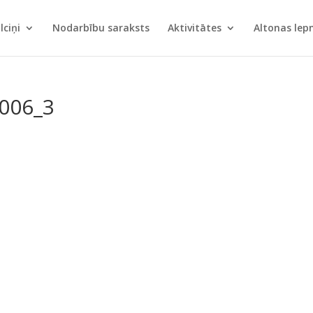
lciņi
Nodarbību saraksts
Aktivitātes
Altonas le
1006_3