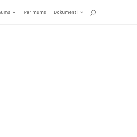
pnums
Par mums
Dokumenti