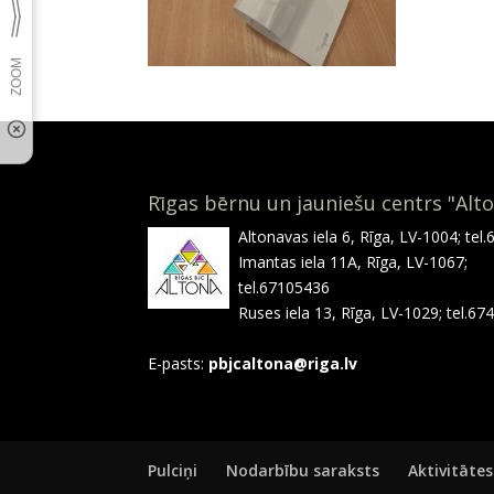
Rīgas bērnu un jauniešu centrs "Alt
Altonavas iela 6, Rīga, LV-1004; tel
Imantas iela 11A, Rīga, LV-1067;
tel.67105436
Ruses iela 13, Rīga, LV-1029; tel.6
E-pasts:
pbjcaltona@riga.lv
Pulciņi
Nodarbību saraksts
Aktivitātes