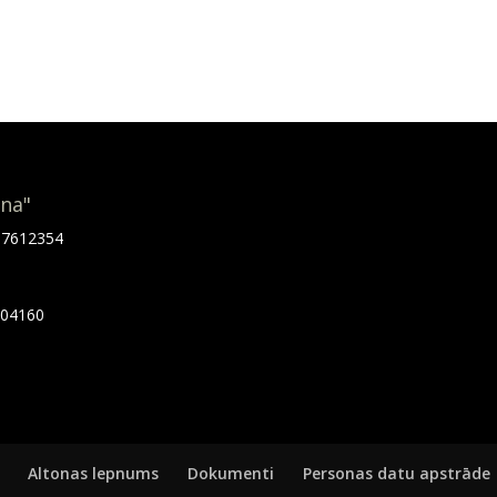
ona"
.67612354
7404160
Altonas lepnums
Dokumenti
Personas datu apstrāde