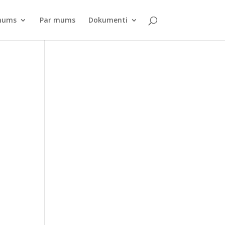
pnums
Par mums
Dokumenti