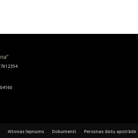
ona"
.67612354
7404160
Altonas lepnums
Dokumenti
Personas datu apstrāde