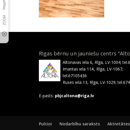
Rīgas bērnu un jauniešu centrs "Alt
Altonavas iela 6, Rīga, LV-1004; tel
Imantas iela 11A, Rīga, LV-1067;
tel.67105436
Ruses iela 13, Rīga, LV-1029; tel.6
E-pasts:
pbjcaltona@riga.lv
Pulciņi
Nodarbību saraksts
Aktivitātes