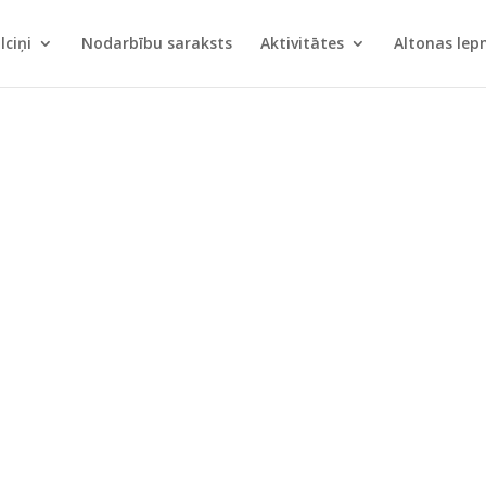
lciņi
Nodarbību saraksts
Aktivitātes
Altonas le