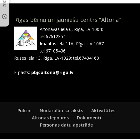
Rīgas bērnu un jauniešu centrs "Altona"
Altonavas iela 6, Rīga, LV-1004;
tel.67612354
Imantas iela 11A, Rīga, LV-1067;
tel.67105436
Ruses iela 13, Rīga, LV-1029; tel.67404160
E-pasts:
pbjcaltona@riga.lv
Pulciņi
Nodarbību saraksts
Aktivitātes
Altonas lepnums
Dokumenti
Personas datu apstrāde