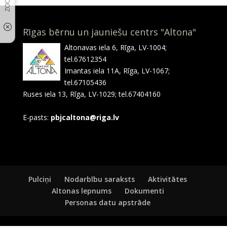
Rīgas bērnu un jauniešu centrs "Altona"
Altonavas iela 6, Rīga, LV-1004;
tel.67612354
Imantas iela 11A, Rīga, LV-1067;
tel.67105436
Ruses iela 13, Rīga, LV-1029; tel.67404160
E-pasts:
pbjcaltona@riga.lv
Pulciņi
Nodarbību saraksts
Aktivitātes
Altonas lepnums
Dokumenti
Personas datu apstrāde