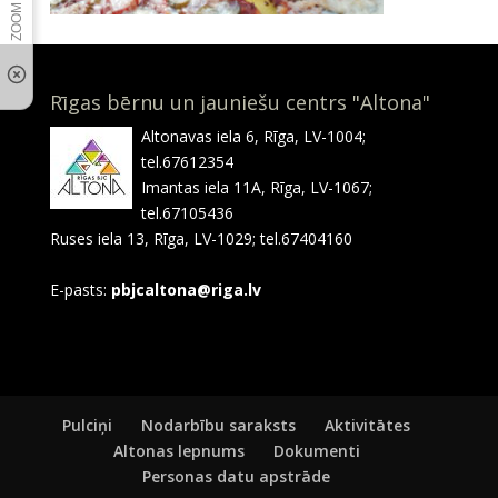
Rīgas bērnu un jauniešu centrs "Altona"
Altonavas iela 6, Rīga, LV-1004;
tel.67612354
Imantas iela 11A, Rīga, LV-1067;
tel.67105436
Ruses iela 13, Rīga, LV-1029; tel.67404160
E-pasts:
pbjcaltona@riga.lv
Pulciņi
Nodarbību saraksts
Aktivitātes
Altonas lepnums
Dokumenti
Personas datu apstrāde