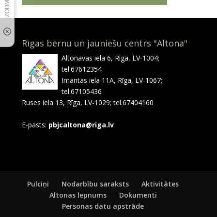
Rīgas bērnu un jauniešu centrs "Altona"
Altonavas iela 6, Rīga, LV-1004;
tel.67612354
Imantas iela 11A, Rīga, LV-1067;
tel.67105436
Ruses iela 13, Rīga, LV-1029; tel.67404160
E-pasts:
pbjcaltona@riga.lv
Pulciņi
Nodarbību saraksts
Aktivitātes
Altonas lepnums
Dokumenti
Personas datu apstrāde