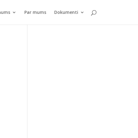
pnums
Par mums
Dokumenti