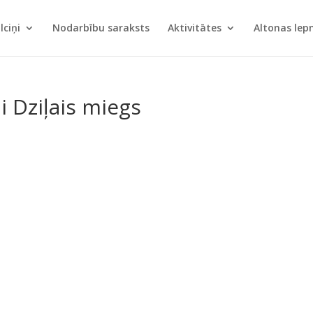
lciņi
Nodarbību saraksts
Aktivitātes
Altonas le
i Dziļais miegs