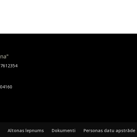
ona"
.67612354
7404160
Altonas lepnums
Dokumenti
Personas datu apstrāde