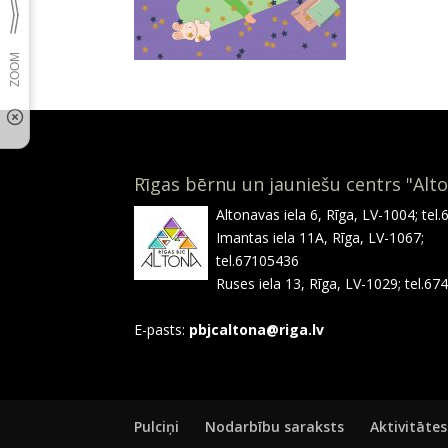
Rīgas bērnu un jauniešu centrs "Alt
Altonavas iela 6, Rīga, LV-1004; tel
Imantas iela 11A, Rīga, LV-1067;
tel.67105436
Ruses iela 13, Rīga, LV-1029; tel.6
E-pasts:
pbjcaltona@riga.lv
Pulciņi
Nodarbību saraksts
Aktivitātes