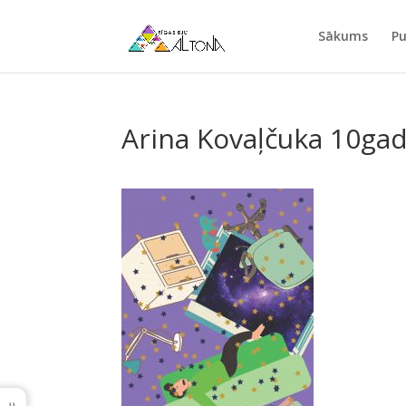
Sākums
Pu
Arina Kovaļčuka 10gad