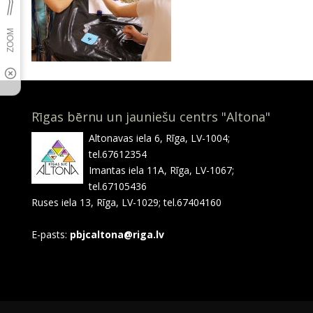
Rīgas bērnu un jauniešu centrs "Altona"
Altonavas iela 6, Rīga, LV-1004;
tel.67612354
Imantas iela 11A, Rīga, LV-1067;
tel.67105436
Ruses iela 13, Rīga, LV-1029; tel.67404160
E-pasts:
pbjcaltona@riga.lv