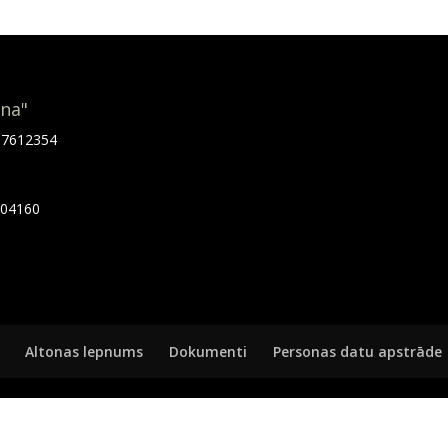
ona"
.67612354
7404160
Altonas lepnums
Dokumenti
Personas datu apstrāde