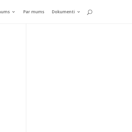
pnums
Par mums
Dokumenti