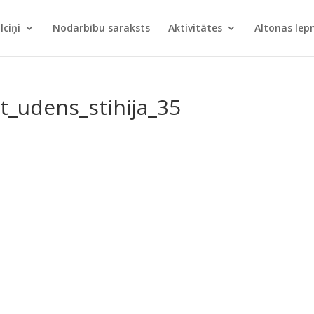
lciņi
Nodarbību saraksts
Aktivitātes
Altonas le
t_udens_stihija_35