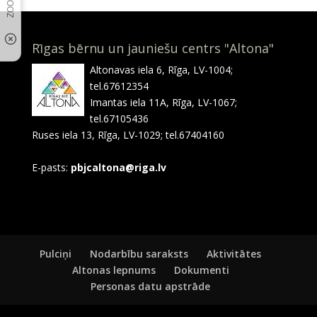
Rīgas bērnu un jauniešu centrs "Altona"
Altonavas iela 6, Rīga, LV-1004;
tel.67612354
Imantas iela 11A, Rīga, LV-1067;
tel.67105436
Ruses iela 13, Rīga, LV-1029; tel.67404160
E-pasts:
pbjcaltona@riga.lv
Pulciņi
Nodarbību saraksts
Aktivitātes
Altonas lepnums
Dokumenti
Personas datu apstrāde