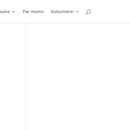
pnums
Par mums
Dokumenti