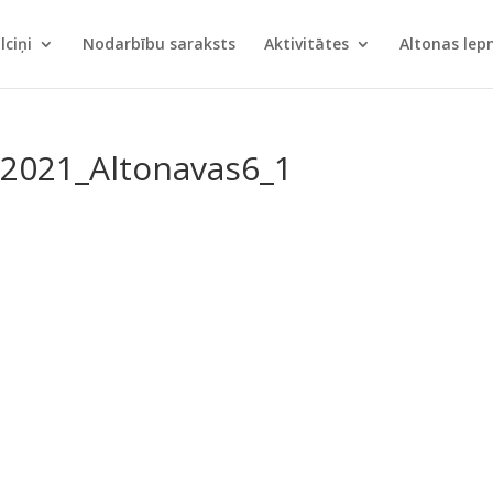
lciņi
Nodarbību saraksts
Aktivitātes
Altonas le
_2021_Altonavas6_1