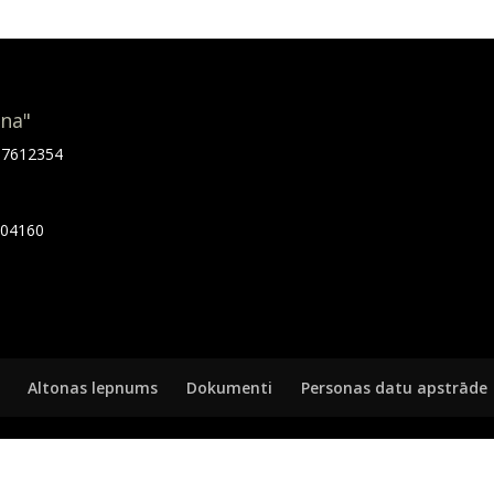
ona"
.67612354
7404160
Altonas lepnums
Dokumenti
Personas datu apstrāde