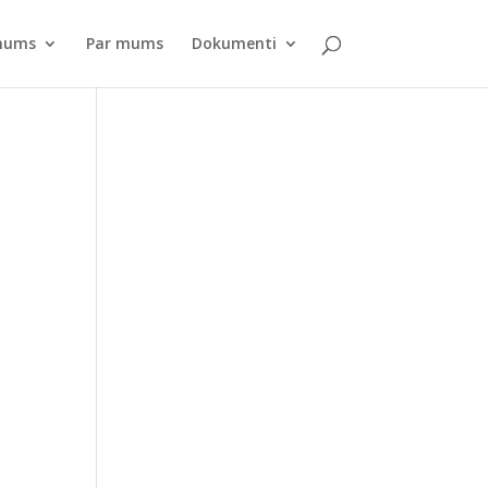
pnums
Par mums
Dokumenti