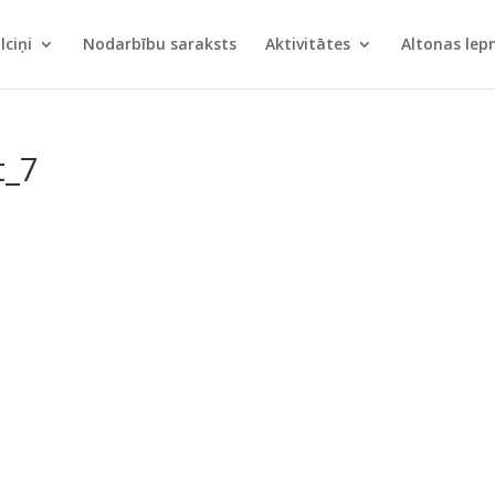
lciņi
Nodarbību saraksts
Aktivitātes
Altonas le
t_7