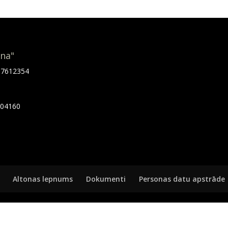
ona"
.67612354
7404160
Altonas lepnums
Dokumenti
Personas datu apstrāde