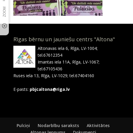
Rīgas bērnu un jauniešu centrs "Altona"
Altonavas iela 6, Rīga, LV-1004;
tel.67612354
Imantas iela 11A, Rīga, LV-1067;
tel.67105436
Ruses iela 13, Rīga, LV-1029; tel.67404160
E-pasts:
pbjcaltona@riga.lv
Pulciņi
Nodarbību saraksts
Aktivitātes
Altonas lepnums
Dokumenti