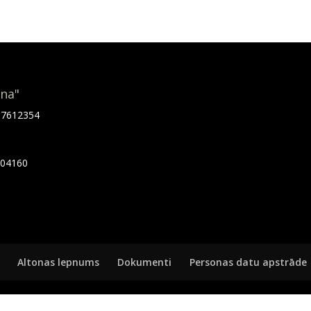
ona"
.67612354
7404160
Altonas lepnums
Dokumenti
Personas datu apstrāde