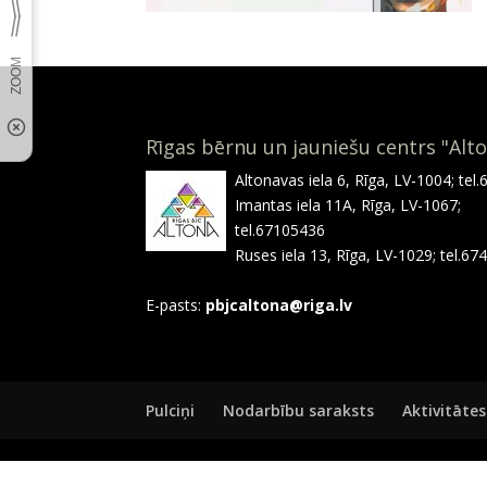
Rīgas bērnu un jauniešu centrs "Alt
Altonavas iela 6, Rīga, LV-1004; tel
Imantas iela 11A, Rīga, LV-1067;
tel.67105436
Ruses iela 13, Rīga, LV-1029; tel.6
E-pasts:
pbjcaltona@riga.lv
Pulciņi
Nodarbību saraksts
Aktivitātes