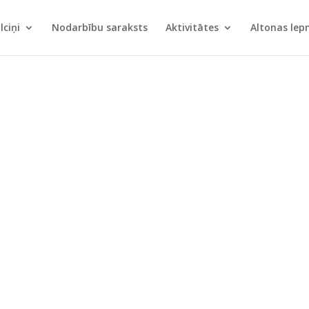
lciņi
Nodarbību saraksts
Aktivitātes
Altonas le