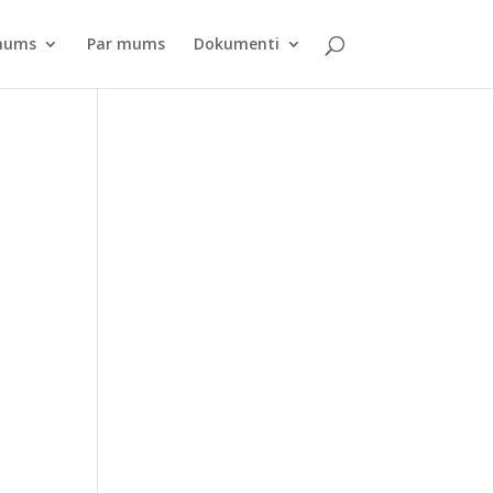
pnums
Par mums
Dokumenti