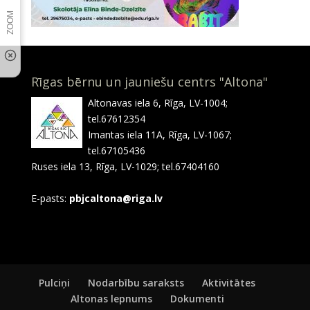
Rīgas bērnu un jauniešu centrs "Altona"
Altonavas iela 6, Rīga, LV-1004;
tel.67612354
Imantas iela 11A, Rīga, LV-1067;
tel.67105436
Ruses iela 13, Rīga, LV-1029; tel.67404160
E-pasts:
pbjcaltona@riga.lv
Pulciņi
Nodarbību saraksts
Aktivitātes
Altonas lepnums
Dokumenti