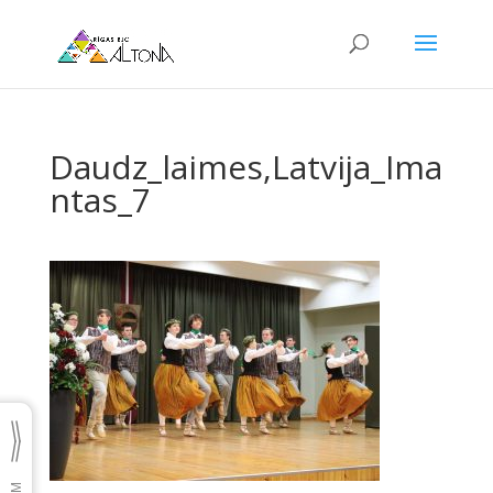
Daudz_laimes,Latvija_Ima
ntas_7