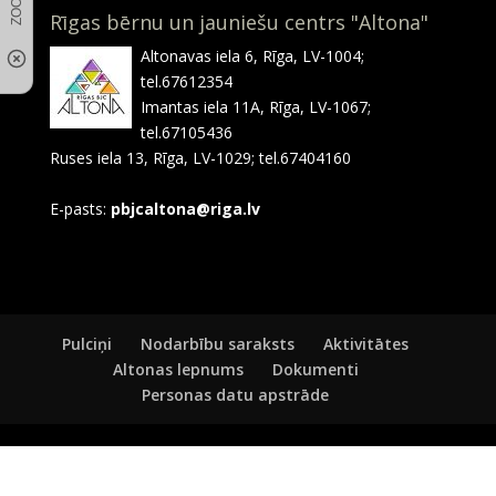
Rīgas bērnu un jauniešu centrs "Altona"
Altonavas iela 6, Rīga, LV-1004;
tel.67612354
Imantas iela 11A, Rīga, LV-1067;
tel.67105436
Ruses iela 13, Rīga, LV-1029; tel.67404160
E-pasts:
pbjcaltona@riga.lv
Pulciņi
Nodarbību saraksts
Aktivitātes
Altonas lepnums
Dokumenti
Personas datu apstrāde