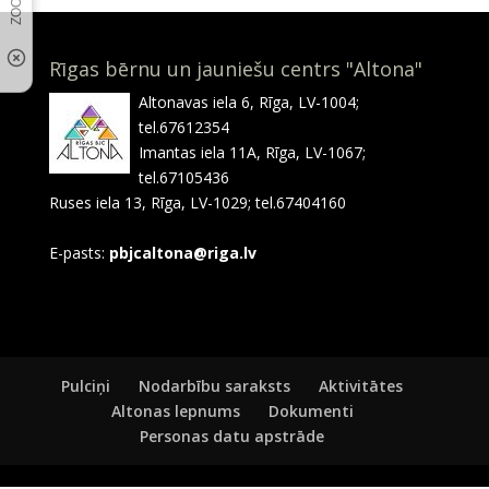
Rīgas bērnu un jauniešu centrs "Altona"
Altonavas iela 6, Rīga, LV-1004;
tel.67612354
Imantas iela 11A, Rīga, LV-1067;
tel.67105436
Ruses iela 13, Rīga, LV-1029; tel.67404160
E-pasts:
pbjcaltona@riga.lv
Pulciņi
Nodarbību saraksts
Aktivitātes
Altonas lepnums
Dokumenti
Personas datu apstrāde