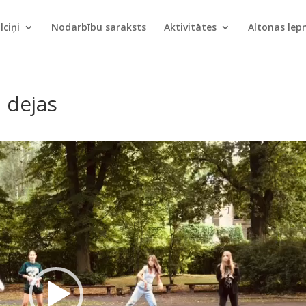
lciņi
Nodarbību saraksts
Aktivitātes
Altonas le
 dejas