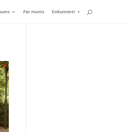
pnums
Par mums
Dokumenti