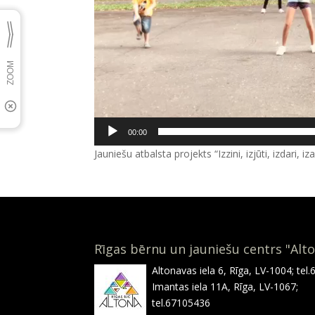
00:00
Jauniešu atbalsta projekts “Izzini, izjūti, izdari, i
Rīgas bērnu un jauniešu centrs "Alt
Altonavas iela 6, Rīga, LV-1004; tel
Imantas iela 11A, Rīga, LV-1067;
tel.67105436