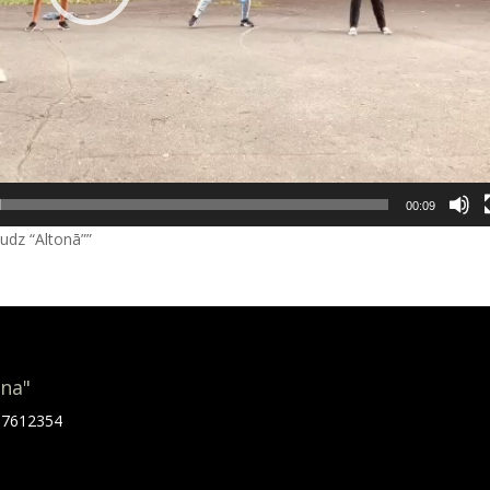
00:09
zaudz “Altonā””
ona"
.67612354