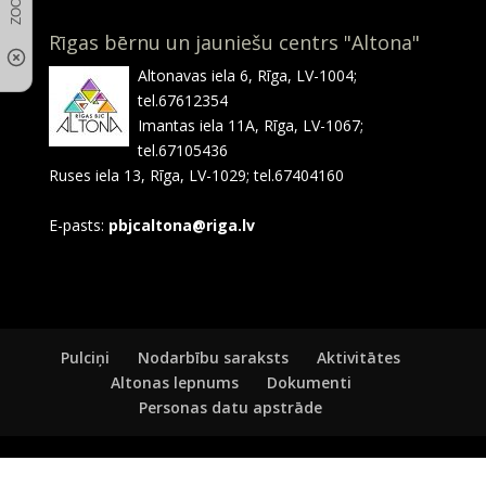
Rīgas bērnu un jauniešu centrs "Altona"
Altonavas iela 6, Rīga, LV-1004;
tel.67612354
Imantas iela 11A, Rīga, LV-1067;
tel.67105436
Ruses iela 13, Rīga, LV-1029; tel.67404160
E-pasts:
pbjcaltona@riga.lv
Pulciņi
Nodarbību saraksts
Aktivitātes
Altonas lepnums
Dokumenti
Personas datu apstrāde