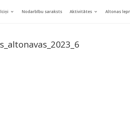
lciņi
Nodarbību saraksts
Aktivitātes
Altonas le
ts_altonavas_2023_6