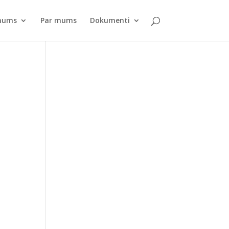
pnums
Par mums
Dokumenti