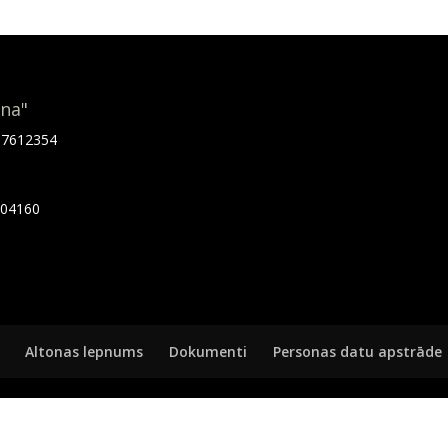
ona"
.67612354
7404160
Altonas lepnums
Dokumenti
Personas datu apstrāde