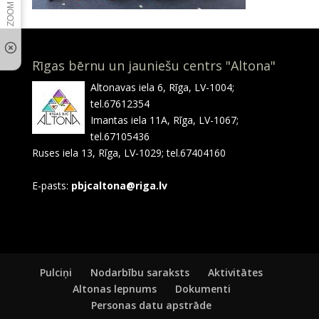
Rīgas bērnu un jauniešu centrs "Altona"
Altonavas iela 6, Rīga, LV-1004;
tel.67612354
Imantas iela 11A, Rīga, LV-1067;
tel.67105436
Ruses iela 13, Rīga, LV-1029; tel.67404160
E-pasts:
pbjcaltona@riga.lv
Pulciņi
Nodarbību saraksts
Aktivitātes
Altonas lepnums
Dokumenti
Personas datu apstrāde