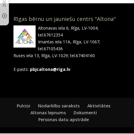
Rīgas bērnu un jauniešu centrs "Altona"
Altonavas iela 6, Rīga, LV-1004;
tel.67612354
Imantas iela 11A, Rīga, LV-1067;
tel.67105436
Ruses iela 13, Rīga, LV-1029; tel.67404160
E-pasts:
pbjcaltona@riga.lv
Pulciņi
Nodarbību saraksts
Aktivitātes
Altonas lepnums
Dokumenti
Personas datu apstrāde