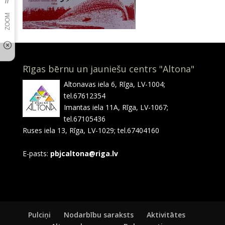
Rīgas bērnu un jauniešu centrs "Altona"
Altonavas iela 6, Rīga, LV-1004;
tel.67612354
Imantas iela 11A, Rīga, LV-1067;
tel.67105436
Ruses iela 13, Rīga, LV-1029; tel.67404160
E-pasts:
pbjcaltona@riga.lv
Pulciņi
Nodarbību saraksts
Aktivitātes