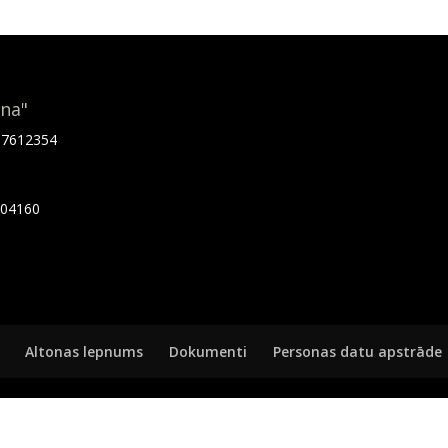
ona"
.67612354
7404160
Altonas lepnums
Dokumenti
Personas datu apstrāde