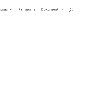
pnums
Par mums
Dokumenti