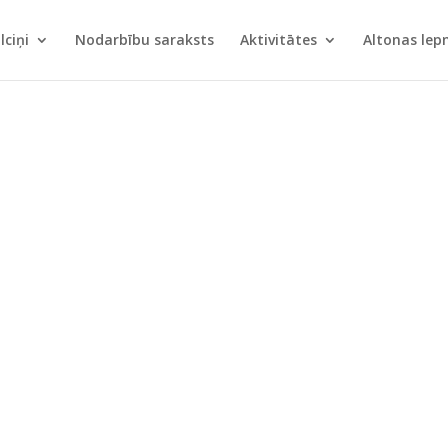
lciņi
Nodarbību saraksts
Aktivitātes
Altonas le