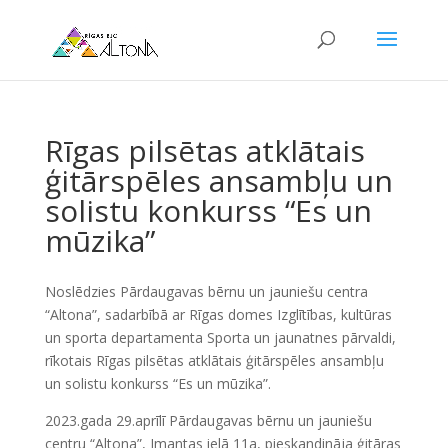
Rīgas pilsētas atklātais
ģitārspēles ansambļu un
solistu konkurss “Es un
mūzika”
Noslēdzies Pārdaugavas bērnu un jauniešu centra
“Altona”, sadarbībā ar Rīgas domes Izglītības, kultūras
un sporta departamenta Sporta un jaunatnes pārvaldi,
rīkotais Rīgas pilsētas atklātais ģitārspēles ansambļu
un solistu konkurss “Es un mūzika”.
2023.gada 29.aprīlī Pārdaugavas bērnu un jauniešu
centru “Altona”, Imantas ielā 11a, pieskandināja ģitāras