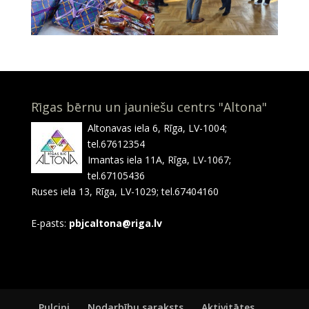
Rīgas bērnu un jauniešu centrs "Altona"
Altonavas iela 6, Rīga, LV-1004;
tel.67612354
Imantas iela 11A, Rīga, LV-1067;
tel.67105436
Ruses iela 13, Rīga, LV-1029; tel.67404160
E-pasts:
pbjcaltona@riga.lv
Pulciņi
Nodarbību saraksts
Aktivitātes