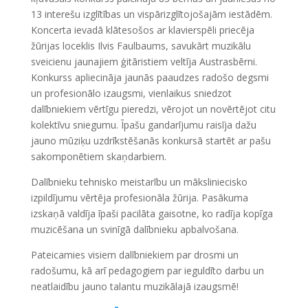
13 interešu izglītības un vispārizglītojošajām iestādēm.
Koncerta ievadā klātesošos ar klavierspēli priecēja
žūrijas loceklis Ilvis Faulbaums, savukārt muzikālu
sveicienu jaunajiem ģitāristiem veltīja Austrasbērni.
Konkurss apliecināja jaunās paaudzes radošo degsmi
un profesionālo izaugsmi, vienlaikus sniedzot
dalībniekiem vērtīgu pieredzi, vērojot un novērtējot citu
kolektīvu sniegumu. Īpašu gandarījumu raisīja dažu
jauno mūziķu uzdrīkstēšanās konkursā startēt ar pašu
sakomponētiem skaņdarbiem.
Dalībnieku tehnisko meistarību un māksliniecisko
izpildījumu vērtēja profesionāla žūrija. Pasākuma
izskaņā valdīja īpaši pacilāta gaisotne, ko radīja kopīga
muzicēšana un svinīgā dalībnieku apbalvošana.
Pateicamies visiem dalībniekiem par drosmi un
radošumu, kā arī pedagogiem par ieguldīto darbu un
neatlaidību jauno talantu muzikālajā izaugsmē!