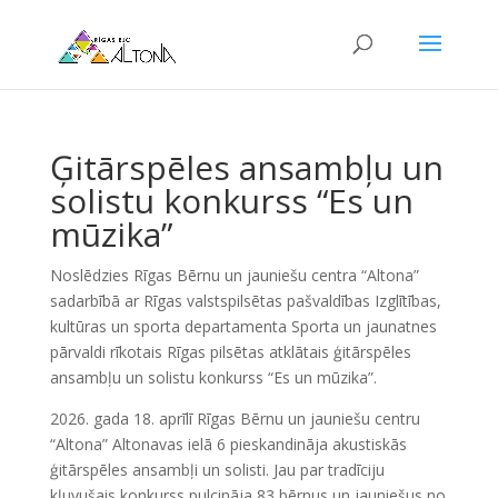
Ģitārspēles ansambļu un
solistu konkurss “Es un
mūzika”
Noslēdzies Rīgas Bērnu un jauniešu centra “Altona”
sadarbībā ar Rīgas valstspilsētas pašvaldības Izglītības,
kultūras un sporta departamenta Sporta un jaunatnes
pārvaldi rīkotais Rīgas pilsētas atklātais ģitārspēles
ansambļu un solistu konkurss “Es un mūzika”.
2026. gada 18. aprīlī Rīgas Bērnu un jauniešu centru
“Altona” Altonavas ielā 6 pieskandināja akustiskās
ģitārspēles ansambļi un solisti. Jau par tradīciju
kļuvušais konkurss pulcināja 83 bērnus un jauniešus no