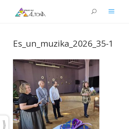
Es_un_muzika_2026_35-1