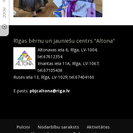
Rīgas bērnu un jauniešu centrs "Altona"
Altonavas iela 6, Rīga, LV-1004;
tel.67612354
Imantas iela 11A, Rīga, LV-1067;
tel.67105436
Ruses iela 13, Rīga, LV-1029; tel.67404160
E-pasts:
pbjcaltona@riga.lv
Pulciņi
Nodarbību saraksts
Aktivitātes