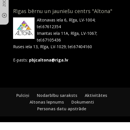
Rīgas bērnu un jauniešu centrs "Altona"
Altonavas iela 6, Rīga, LV-1004;
tel.67612354
Imantas iela 11A, Rīga, LV-1067;
tel.67105436
Ruses iela 13, Rīga, LV-1029; tel.67404160
E-pasts:
pbjcaltona@riga.lv
Pulciņi
Nodarbību saraksts
Aktivitātes
Altonas lepnums
Dokumenti
Personas datu apstrāde