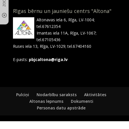
Rīgas bērnu un jauniešu centrs "Altona"
Altonavas iela 6, Rīga, LV-1004;
tel.67612354
Imantas iela 11A, Rīga, LV-1067;
tel.67105436
Ruses iela 13, Rīga, LV-1029; tel.67404160
E-pasts:
pbjcaltona@riga.lv
Pulciņi
Nodarbību saraksts
Aktivitātes
Altonas lepnums
Dokumenti
Personas datu apstrāde