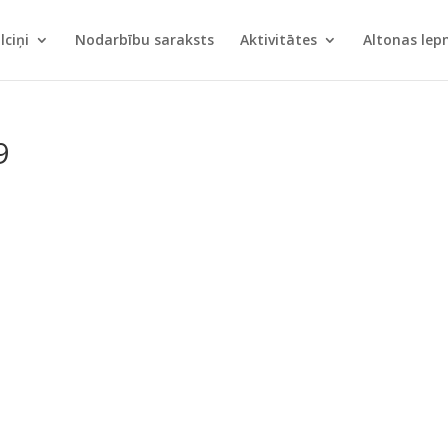
lciņi
Nodarbību saraksts
Aktivitātes
Altonas le
9