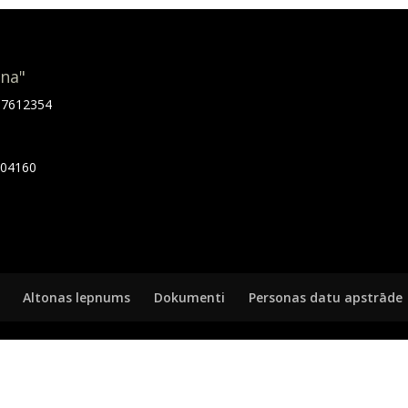
ona"
.67612354
7404160
Altonas lepnums
Dokumenti
Personas datu apstrāde