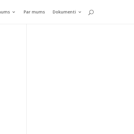
pnums
Par mums
Dokumenti