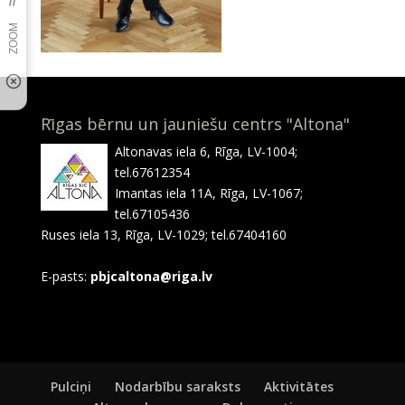
Rīgas bērnu un jauniešu centrs "Altona"
Altonavas iela 6, Rīga, LV-1004;
tel.67612354
Imantas iela 11A, Rīga, LV-1067;
tel.67105436
Ruses iela 13, Rīga, LV-1029; tel.67404160
E-pasts:
pbjcaltona@riga.lv
Pulciņi
Nodarbību saraksts
Aktivitātes