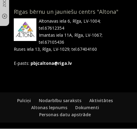
Rīgas bērnu un jauniešu centrs "Altona"
Altonavas iela 6, Rīga, LV-1004;
tel.67612354
Imantas iela 11A, Rīga, LV-1067;
tel.67105436
Ruses iela 13, Rīga, LV-1029; tel.67404160
E-pasts:
pbjcaltona@riga.lv
Pulciņi
Nodarbību saraksts
Aktivitātes
Altonas lepnums
Dokumenti
Personas datu apstrāde