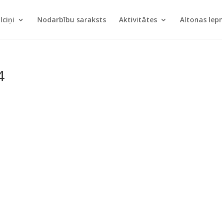
lciņi
Nodarbību saraksts
Aktivitātes
Altonas le
4