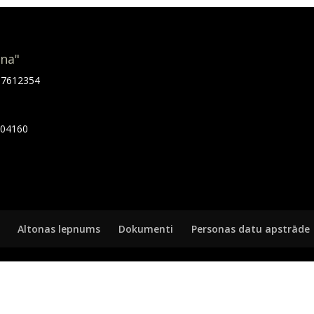
ona"
.67612354
7404160
Altonas lepnums
Dokumenti
Personas datu apstrāde