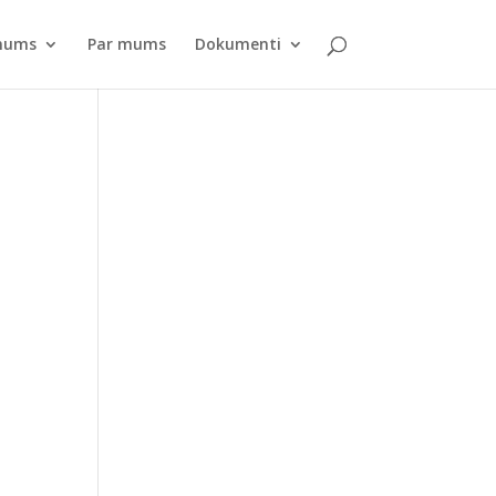
pnums
Par mums
Dokumenti