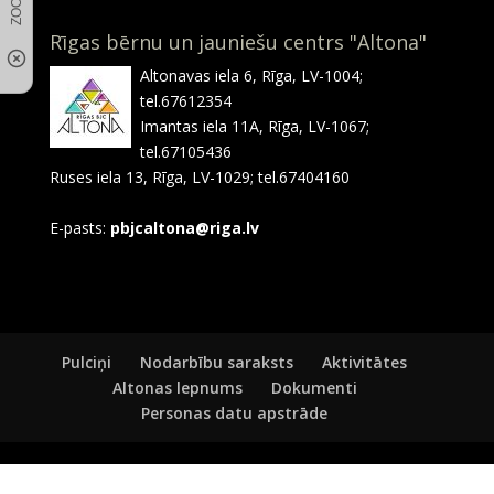
Rīgas bērnu un jauniešu centrs "Altona"
Altonavas iela 6, Rīga, LV-1004;
tel.67612354
Imantas iela 11A, Rīga, LV-1067;
tel.67105436
Ruses iela 13, Rīga, LV-1029; tel.67404160
E-pasts:
pbjcaltona@riga.lv
Pulciņi
Nodarbību saraksts
Aktivitātes
Altonas lepnums
Dokumenti
Personas datu apstrāde